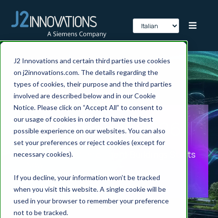
J2 Innovations and certain third parties use cookies
on j2innovations.com. The details regarding the
types of cookies, their purpose and the third parties
involved are described below and in our Cookie
Notice. Please click on “Accept All” to consent to
our usage of cookies in order to have the best
FIN Connect 2026
possible experience on our websites. You can also
set your preferences or reject cookies (except for
The Future of Intelligent Buildings Starts
necessary cookies).
Now
If you decline, your information won’t be tracked
when you visit this website. A single cookie will be
used in your browser to remember your preference
not to be tracked.